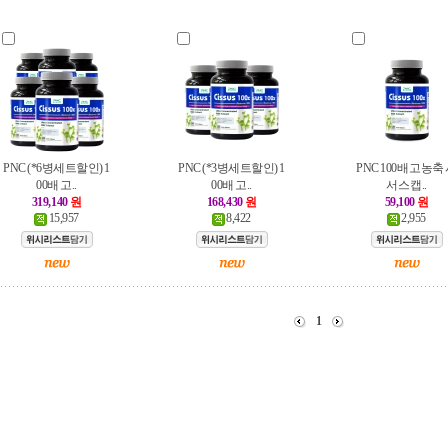
PNC (*6병세트할인) 1
PNC (*3병세트할인) 1
PNC 100배 고농축
00배 고..
00배 고..
서스 캡..
319,140
원
168,430
원
59,100
원
15,957
8,422
2,955
1