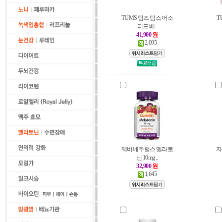
TUMS 텀즈 텀스 어소
T
티드 베..
41,900
원
2,095
웨버네추럴스 멜라토
자
닌 10mg ..
32,900
원
1,645