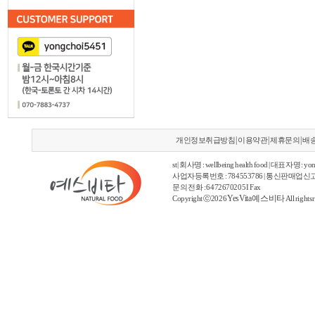
|
|
|
개인정보취급방침
이용약관
제휴문의
배
st | 회사명 : wellbeing health food | 대표자명 : yon
사업자등록번호 : 784553786 | 통신판매업신고
문의 전화 : 6472670205 I Fax
YesVita 예스비타
Copyright ⓒ2026
All rights 