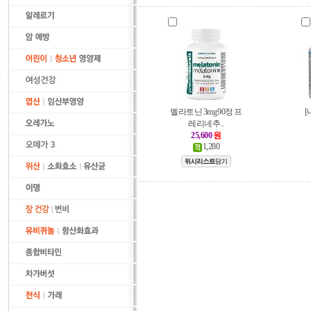
멜라토닌 3mg 90정 프
[
레리네추..
25,600
원
1,280