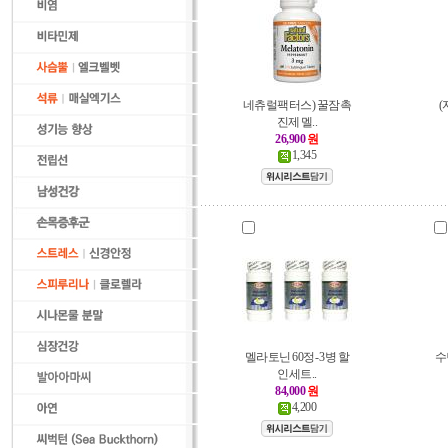
네츄럴팩터스) 꿀잠촉
(
진제 멜..
26,900
원
1,345
멜라토닌 60정- 3병 할
수
인세트..
84,000
원
4,200