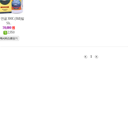
연골 300C (Bill)빌
Sh..
59,000
원
2,950
1