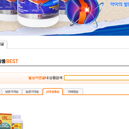
연골
빌 상어연골
내 상품검색