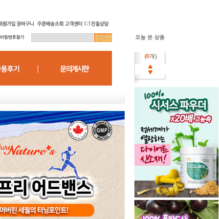
(
0
개)