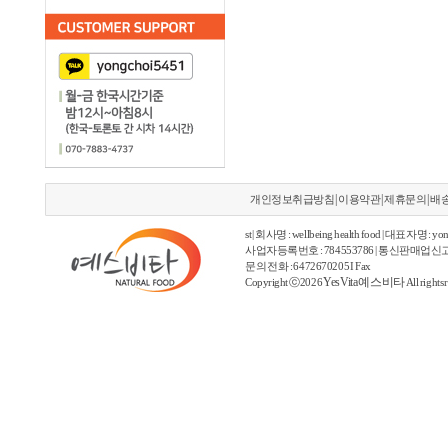
|
|
|
개인정보취급방침
이용약관
제휴문의
배
st | 회사명 : wellbeing health food | 대표자명 : yon
사업자등록번호 : 784553786 | 통신판매업신고
문의 전화 : 6472670205 I Fax
YesVita 예스비타
Copyright ⓒ2026
All rights 