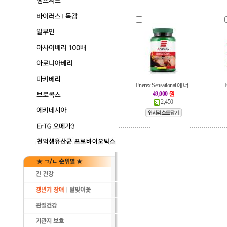
Enerex Sensational 에너..
E
49,000
원
2,450