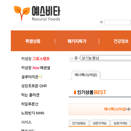
홈
>
에너렉스(여성)
에너렉스(여성)
내