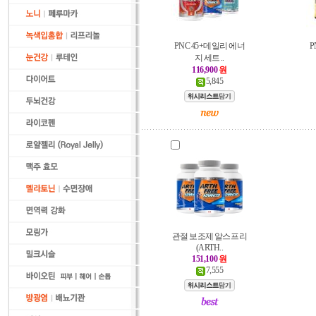
PNC 45+데일리 에너
P
지 세트 ..
116,900
원
5,845
관절 보조제 알스프리
(ARTH..
151,100
원
7,555