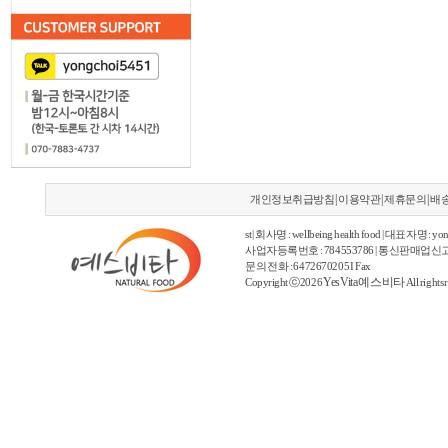
|
|
|
개인정보취급방침
이용약관
제휴문의
배
st | 회사명 : wellbeing health food | 대표자명 : yon
사업자등록번호 : 784553786 | 통신판매업신고
문의 전화 : 6472670205 I Fax
YesVita 예스비타
Copyright ⓒ2026
All rights 