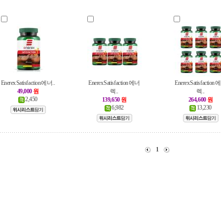
Enerex Satisfaction 에너..
Enerex Satisfaction 에너
Enerex Satisfaction
49,000
원
렉..
렉..
2,450
139,650
원
264,600
원
6,982
13,230
1