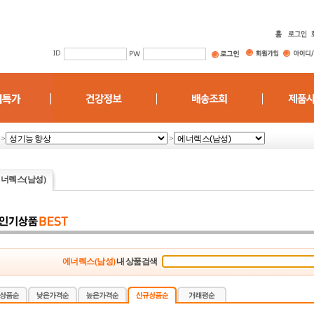
>
>
너렉스(남성)
에너렉스(남성)
내 상품검색