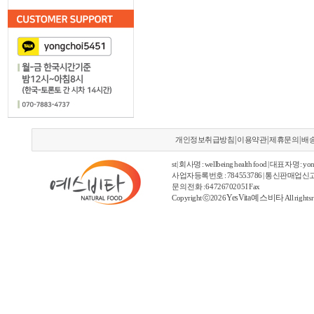
|
|
|
개인정보취급방침
이용약관
제휴문의
배
st | 회사명 : wellbeing health food | 대표자명 : yon
사업자등록번호 : 784553786 | 통신판매업신고
문의 전화 : 6472670205 I Fax
YesVita 예스비타
Copyright ⓒ2026
All rights 