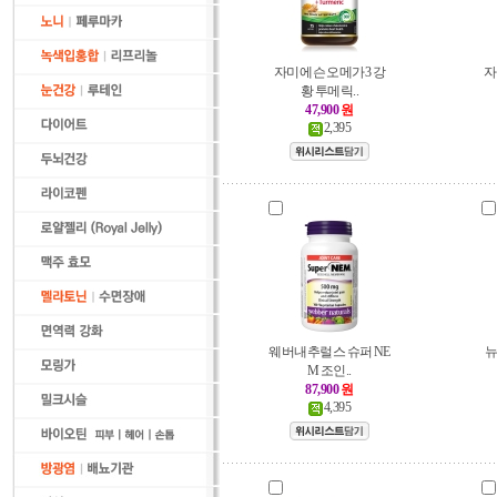
자미에슨 오메가3 강
자
황 투메릭..
47,900
원
2,395
웨버내추럴스 슈퍼 NE
뉴
M 조인..
87,900
원
4,395