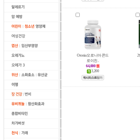
Oronia 오로니아 콘드
로이친..
64,000
원
3,200