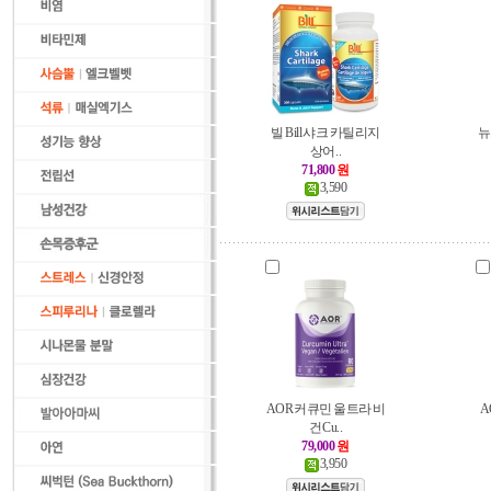
빌 Bill 샤크 카틸리지
뉴
상어..
71,800
원
3,590
AOR 커큐민 울트라 비
A
건 Cu..
79,000
원
3,950