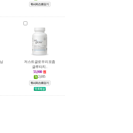
토닝
저스트글로우 리포좀
글루타치..
53,900
원
2,695