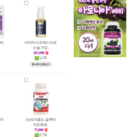
루타
비타익스프레스 리포
소말 구강..
105,000
원
5,250
타치
(뉴트리돔) L-글루타
치온 60정..
75,000
원
3,750