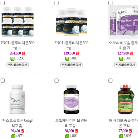
PNC L-글루타치온 500
PNC L-글루타치온 500
오로라 리포솜 글
mg 피..
mg 피..
치온 75..
264,600
원
139,650
원
127,900
원
13,230
6,983
6,395
저스트글로우 Cellg8
로얄캐네디언 올인원
허바 리포좀 글루
리포좀..
리포좀 ..
온 프리..
99,400
원
80,000
원
77,900
원
4,970
4,000
3,895