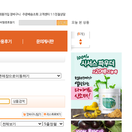
(
0
개)