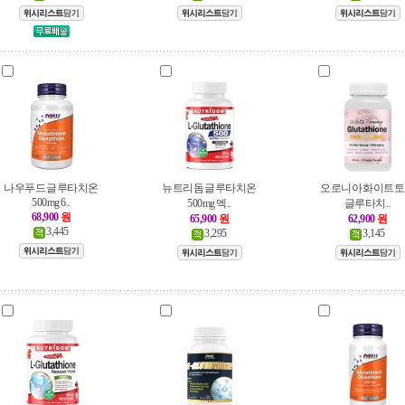
나우푸드 글루타치온
뉴트리돔 글루타치온
오로니아 화이트
500mg 6..
500mg 엑..
글루타치..
68,900
원
65,900
원
62,900
원
3,445
3,295
3,145