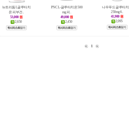
뉴트리돔 L글루타치
PNC L-글루타치온 500
나우푸드 글루타
250mg 6..
온 피부건..
mg 피..
41,900
원
53,000
원
49,000
원
2,095
2,650
2,450
1