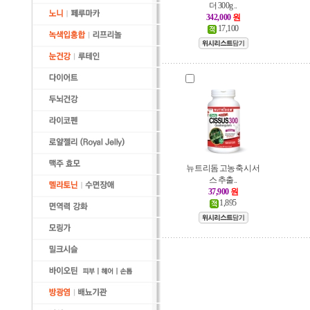
더 300g ..
342,000
원
17,100
뉴트리돔 고농축 시서
스 추출..
37,900
원
1,895