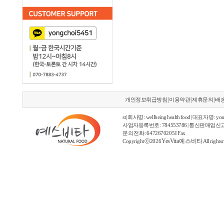
|
|
|
개인정보취급방침
이용약관
제휴문의
배
st | 회사명 : wellbeing health food | 대표자명 : yon
사업자등록번호 : 784553786 | 통신판매업신고
문의 전화 : 6472670205 I Fax
YesVita 예스비타
Copyright ⓒ2026
All rights 