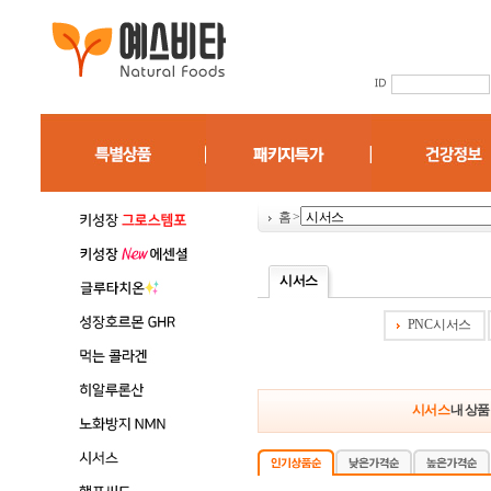
홈
>
시서스
PNC 시서스
시서스
내 상