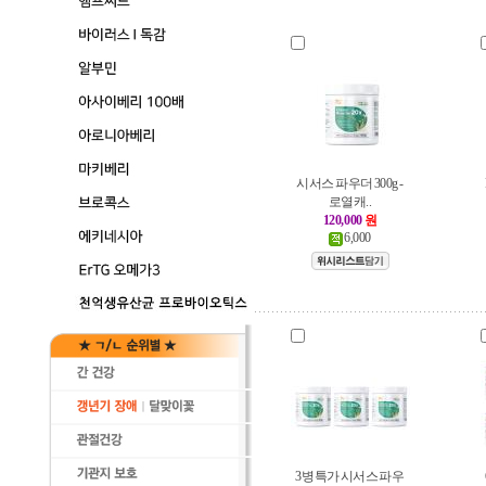
시서스 파우더 300g -
로열캐..
120,000
원
6,000
3병특가 시서스 파우