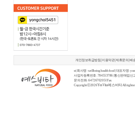
|
|
|
개인정보취급방침
이용약관
제휴문의
배
st | 회사명 : wellbeing health food | 대표자명 : yon
사업자등록번호 : 784553786 | 통신판매업신고
문의 전화 : 6472670205 I Fax
YesVita 예스비타
Copyright ⓒ2026
All rights 