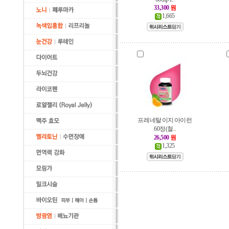
33,300
원
1,665
프레네탈 이지 아이런
60정(철..
26,500
원
1,325