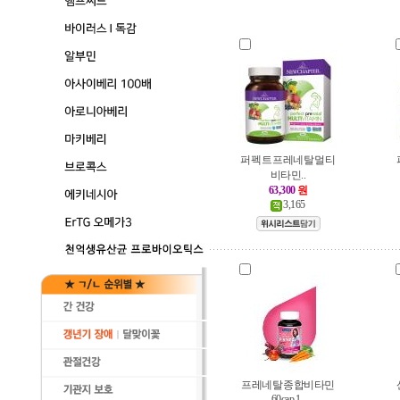
퍼펙트 프레네탈 멀티
비타민..
63,300
원
3,165
프레네탈 종합비타민
60cap 1..