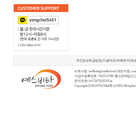
|
|
|
개인정보취급방침
이용약관
제휴문의
배
st | 회사명 : wellbeing health food | 대표자명 : yon
사업자등록번호 : 784553786 | 통신판매업신고
문의 전화 : 6472670205 I Fax
YesVita 예스비타
Copyright ⓒ2026
All rights 