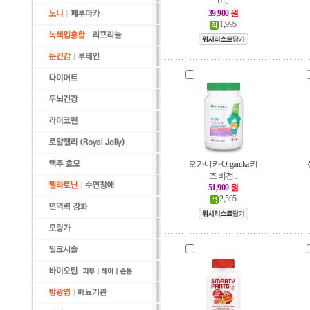
어..
39,900
원
1,995
오가니카 Organika 키
즈 비전..
51,900
원
2,595