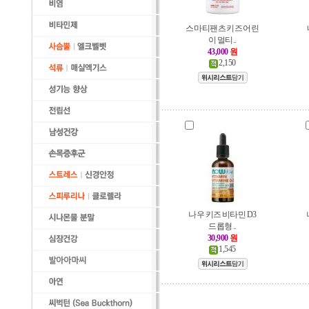
스마티팬츠 키즈 어린
이 멀티..
43,000
원
2,150
나우 키즈 비타민 D3
드롭형 ..
30,900
원
1,545