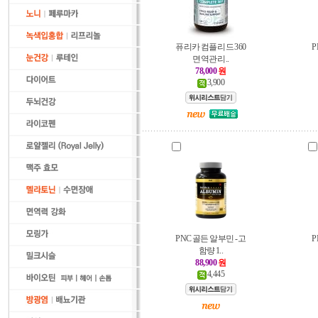
퓨리카 컴플리드 360
P
면역관리..
78,000
원
3,900
PNC 골든 알부민 - 고
P
함량 1..
88,900
원
4,445