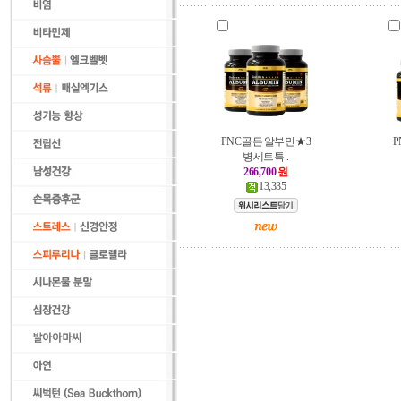
PNC 골든 알부민 ★3
P
병세트특..
266,700
원
13,335