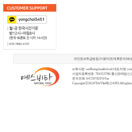
|
|
|
개인정보취급방침
이용약관
제휴문의
배
st | 회사명 : wellbeing health food | 대표자명 : yon
사업자등록번호 : 784553786 | 통신판매업신고
문의 전화 : 6472670205 I Fax
YesVita 예스비타
Copyright ⓒ2026
All rights 