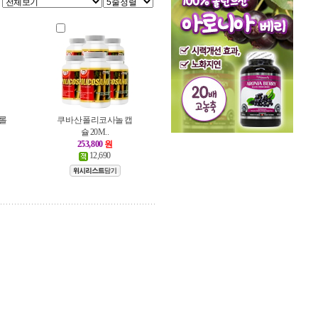
테롤
쿠바산 폴리코사놀 캡
슐 20M..
253,800
원
12,690