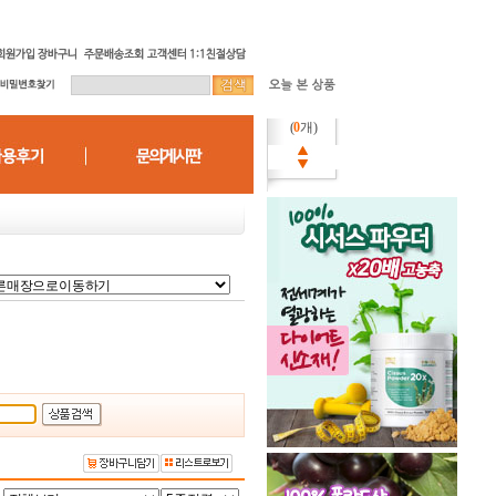
(
0
개)