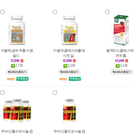
카올릭 갈릭 추출 이뮨
카올릭 콜레스테롤 레
벨 BELL) 콜레스
쉴드 ..
시틴 갈..
컨트롤..
55,000
원
45,000
원
63,000
원
2,750
2,250
3,150
쿠바산 폴리코사놀 캡
쿠바산 폴리코사놀 캡