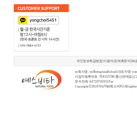
|
|
|
개인정보취급방침
이용약관
제휴문의
배
st | 회사명 : wellbeing health food | 대표자명 : yon
사업자등록번호 : 784553786 | 통신판매업신고
문의 전화 : 6472670205 I Fax
YesVita 예스비타
Copyright ⓒ2026
All rights 