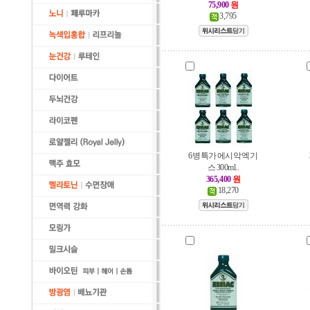
75,900
원
3,795
6병특가 에시악 엑기
스 300ml..
365,400
원
18,270