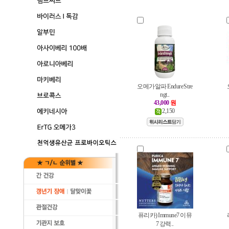
오메가알파 Endure Stre
ngt..
43,000
원
2,150
퓨리카) Immune7 이뮤
7 강력..