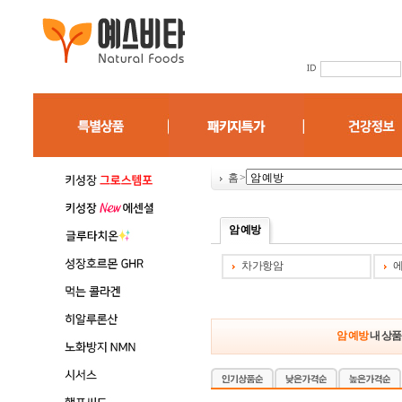
홈
>
암 예방
차가항암
에
암 예방
내 상