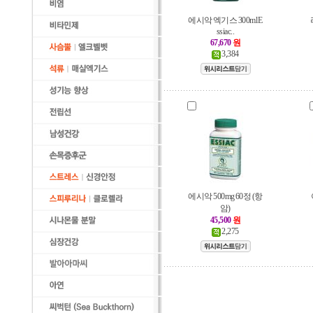
에시악 엑기스 300ml E
ssiac..
67,670
원
3,384
에시악 500mg 60정 (항
암)
45,500
원
2,275