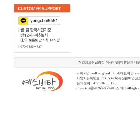
|
|
|
개인정보취급방침
이용약관
제휴문의
배
st | 회사명 : wellbeing health food | 대표자명 : yon
사업자등록번호 : 784553786 | 통신판매업신고
문의 전화 : 6472670205 I Fax
YesVita 예스비타
Copyright ⓒ2026
All rights 