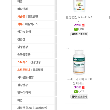
활성 엽산 Active Folic A
c..
29,900
원
1,495
프레그나 바이트 180
정 제네스..
58,350
원
2,917