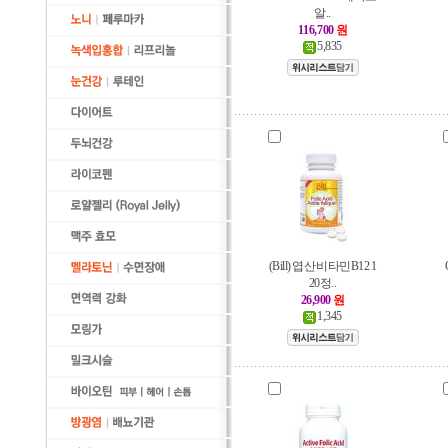
알..
116,700
원
5,835
(Bill) 엽산 비타민B12 1
20정..
26,900
원
1,345