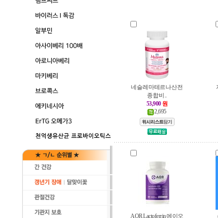
네슬레 마테르나 산전
종합 비..
53,900
원
2,695
AOR Lactoferrin 에이오