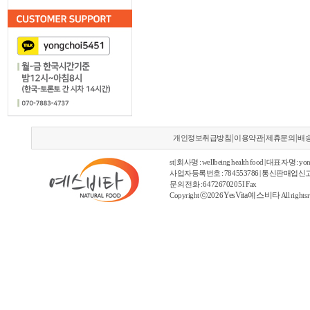
|
|
|
개인정보취급방침
이용약관
제휴문의
배
st | 회사명 : wellbeing health food | 대표자명 : yon
사업자등록번호 : 784553786 | 통신판매업신고
문의 전화 : 6472670205 I Fax
YesVita 예스비타
Copyright ⓒ2026
All rights 