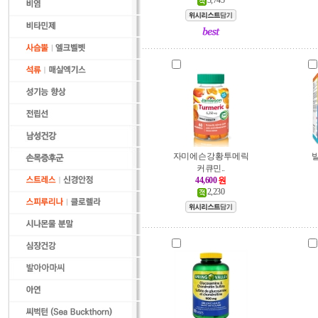
3,745
자미에슨 강황 투메릭
빌
커큐민..
44,600
원
2,230