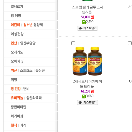
스프링 밸리 글루코사
A
민 & 콘..
51,800
원
2,590
2개세트 네이쳐메이
O
드 트리플..
61,200
원
3,060