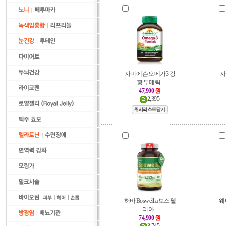
자미에슨 오메가3 강
자
황 투메릭..
47,900
원
2,395
허바 Boswellia 보스웰
웨
리아 ..
74,900
원