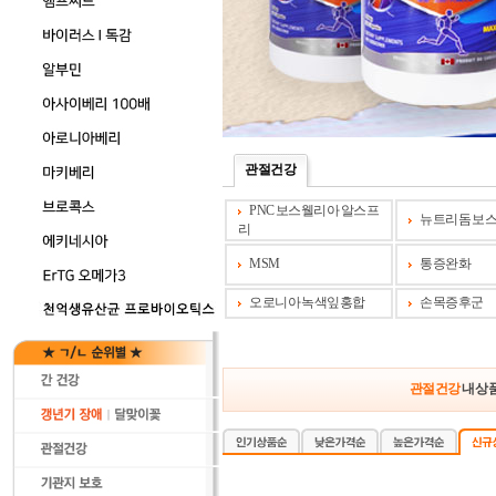
관절건강
PNC 보스웰리아 알스프
뉴트리돔 보
리
MSM
통증완화
오로니아 녹색잎홍합
손목증후군
관절건강
내 상