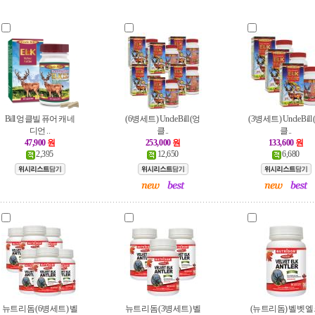
Bill 엉클빌 퓨어 캐네
(6병세트) Uncle Bill (엉
(3병세트) Uncle Bill
디언 ..
클..
클..
47,900
원
253,000
원
133,600
원
2,395
12,650
6,680
뉴트리돔 (6병세트) 벨
뉴트리돔 (3병세트) 벨
(뉴트리돔) 벨벳 