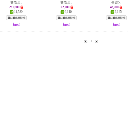
벳 엘크..
벳 엘크..
분말 5..
231,600
원
122,200
원
42,900
원
11,580
6,110
2,145
1