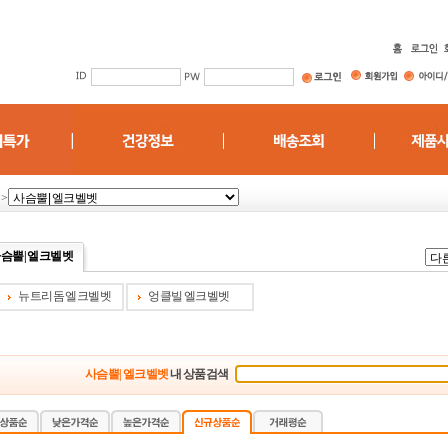
>
슴뿔| 엘크벨벳
뉴트리돔 엘크벨벳
엉클빌 엘크벨벳
사슴뿔| 엘크벨벳
내 상품검색