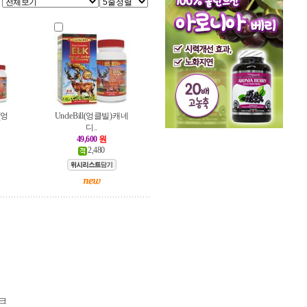
 (엉
Uncle Bill(엉클빌) 캐네
디..
49,600
원
2,480
엘크