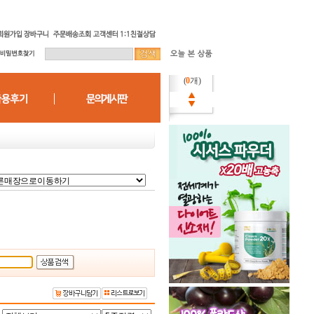
(
0
개)