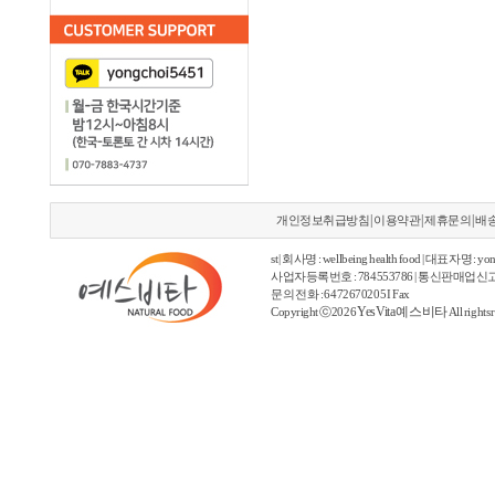
|
|
|
개인정보취급방침
이용약관
제휴문의
배
st | 회사명 : wellbeing health food | 대표자명 : yon
사업자등록번호 : 784553786 | 통신판매업신고
문의 전화 : 6472670205 I Fax
YesVita 예스비타
Copyright ⓒ2026
All rights 