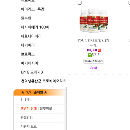
PNC (3병 세트 할인) 카
무카..
104,300
원
5,215