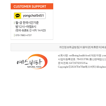
|
|
|
개인정보취급방침
이용약관
제휴문의
배
st | 회사명 : wellbeing health food | 대표자명 : yon
사업자등록번호 : 784553786 | 통신판매업신고
문의 전화 : 6472670205 I Fax
YesVita 예스비타
Copyright ⓒ2026
All rights 