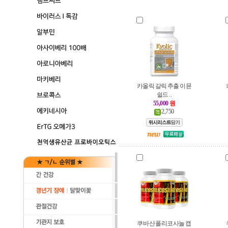
카올릭 갈릭 추출 이뮨
쉴드 ..
55,000
원
2,750
쿠바산 폴리코사놀 캡