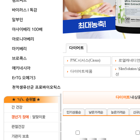
다이어트
PNC 시서스 (Cissus)
로열캐네디
Slim Solutio
다이어트 제품
션
다이어트
내 상