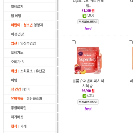
Liquid I.V. 리퀴드 전해
C
질..
81,200
원
4,060
블룸 슈퍼벨리 피치리
바
치 복숭..
66,900
원
3,345