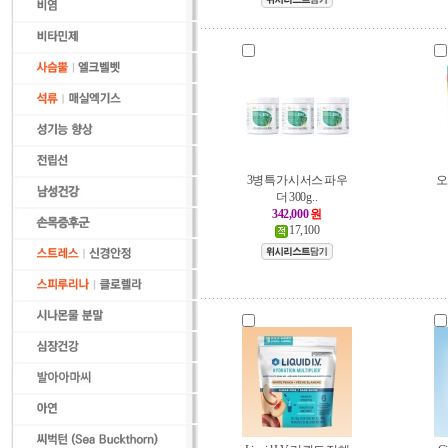
3병특가 시서스 파우
오
더 300g ..
342,000
원
17,100