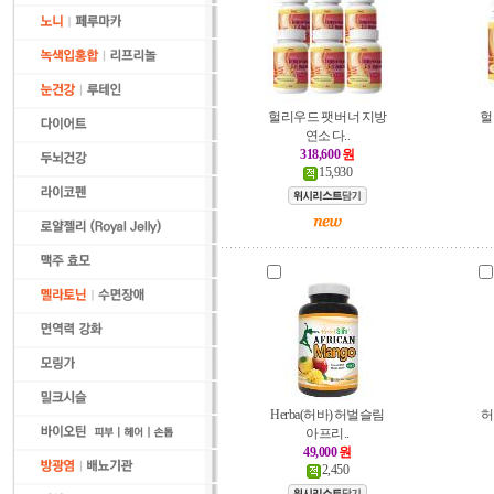
헐리우드 팻 버너 지방
헐
연소 다..
318,600
원
15,930
Herba(허바) 허벌슬림
허
아프리..
49,000
원
2,450