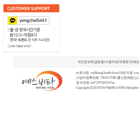
|
|
|
개인정보취급방침
이용약관
제휴문의
배
st | 회사명 : wellbeing health food | 대표자명 : yon
사업자등록번호 : 784553786 | 통신판매업신고
문의 전화 : 6472670205 I Fax
YesVita 예스비타
Copyright ⓒ2026
All rights 