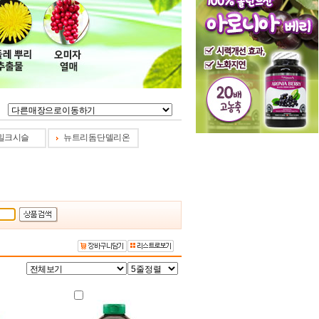
밀크시슬
뉴트리돔 단델리온