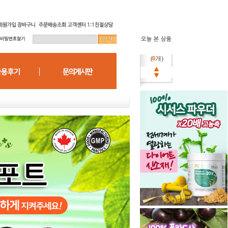
(
0
개)