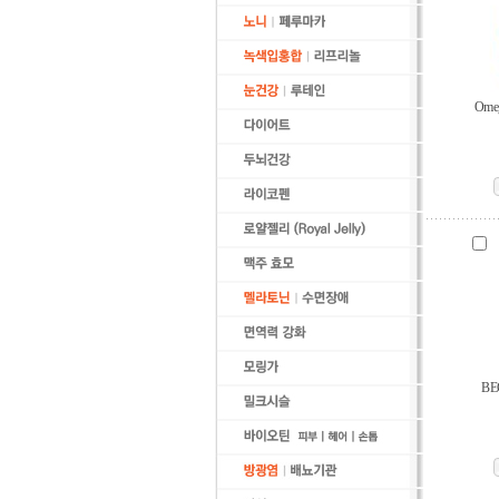
Ome
BEC