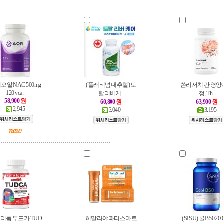
오알 NAC 500mg
(플래티넘 내추럴) 토
쏜리서치 간 영양제
120 vca..
탈리버케..
정, Th..
58,900
원
60,800
원
63,900
원
2,945
3,040
3,195
리돔 투드카 TUD
히말라야 파티스마트
(SISU) 쿨 B50 200