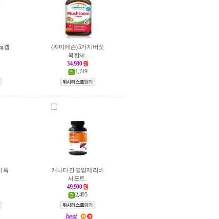
eg 캡
(자미에슨) 5가지 버섯
복합체..
34,980
원
1,749
버디톡
캐나다 간 영양제 리버
서포트..
49,900
원
2,495