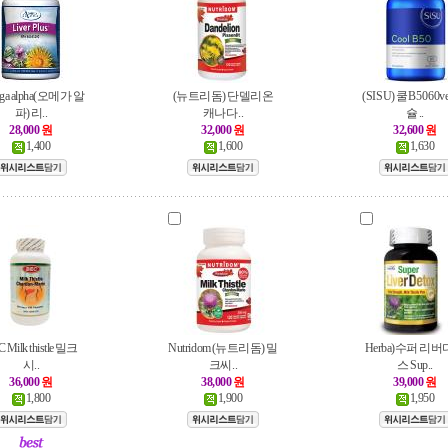
ga alpha(오메가 알
(뉴트리돔) 단델리온
(SISU) 쿨 B50 60v
파) 리..
캐나다 ..
슐 ..
28,000
원
32,000
원
32,600
원
1,400
1,600
1,630
 Milk thistle 밀크
Nutridom (뉴트리돔) 밀
Herba)수퍼 리
시..
크씨..
스 Sup..
36,000
원
38,000
원
39,000
원
1,800
1,900
1,950