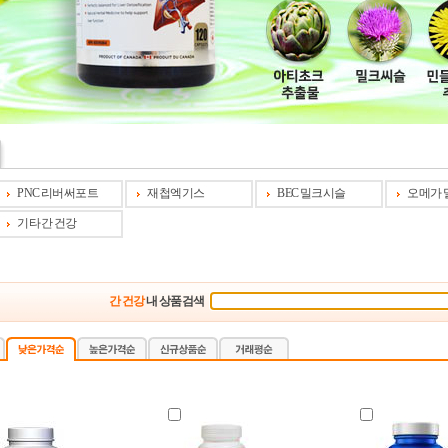
PNC 리버써포트
재첩엑기스
BEC 밀크시슬
오메가 
기타 간 건강
간 건강
내 상품검색