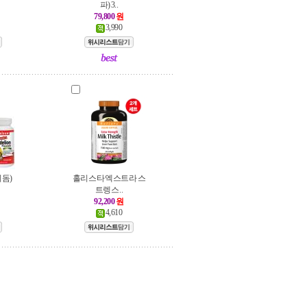
파) 3..
79,800
원
3,990
리돔)
홀리스타 엑스트라 스
트렝스 ..
92,200
원
4,610