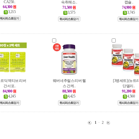
CA 250..
숙취해소..
캡슐..
64,300
원
71,500
원
74,900
원
3,215
3,575
3,745
르딕 액티브 리버
웨버네추럴스 리버 헬
[3병세트] (뉴트
간 서포..
스 간 케..
단델리..
84,900
원
88,500
원
91,200
원
4,245
4,425
4,560
1
·
2