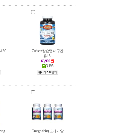
 60
Carlson 칼슨랩 대구간
유 15..
63,900
원
3,195
 veg
Omega alpha(오메가 알