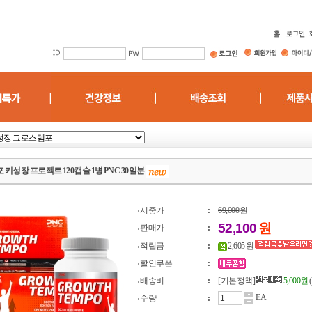
키성장 프로젝트 120캡슐 1병 PNC 30일분
시중가
:
69,000
원
52,100
원
판매가
:
적립금
:
2,605 원
할인쿠폰
:
배송비
:
[기본정책]
5,000원
EA
수량
: