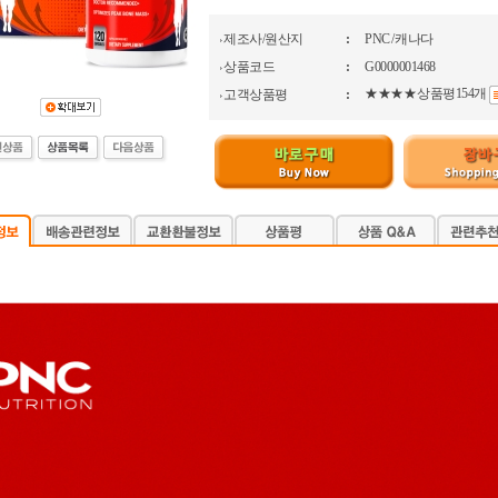
제조사/원산지
:
PNC / 캐나다
상품코드
:
G0000001468
★★★★
상품평154개
고객상품평
: