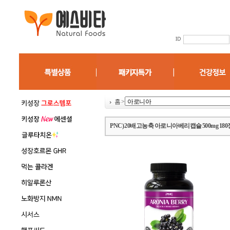
홈
>
PNC) 20배고농축 아로니아베리캡슐 500mg 18