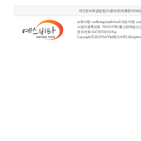
|
|
|
개인정보취급방침
이용약관
제휴문의
배
st | 회사명 : wellbeing health food | 대표자명 : yon
사업자등록번호 : 784553786 | 통신판매업신고
문의 전화 : 6472670205 I Fax
YesVita 예스비타
Copyright ⓒ2026
All rights 