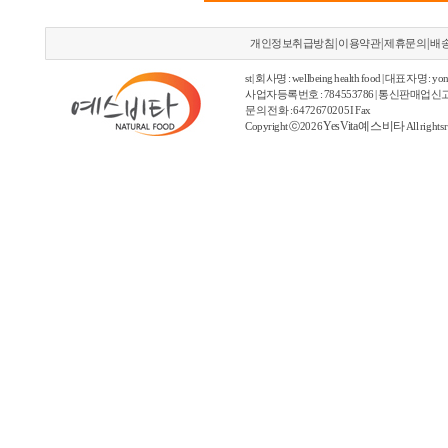
|
|
|
개인정보취급방침
이용약관
제휴문의
배
st | 회사명 : wellbeing health food | 대표자명 : yon
사업자등록번호 : 784553786 | 통신판매업신고
문의 전화 : 6472670205 I Fax
YesVita 예스비타
Copyright ⓒ2026
All rights 