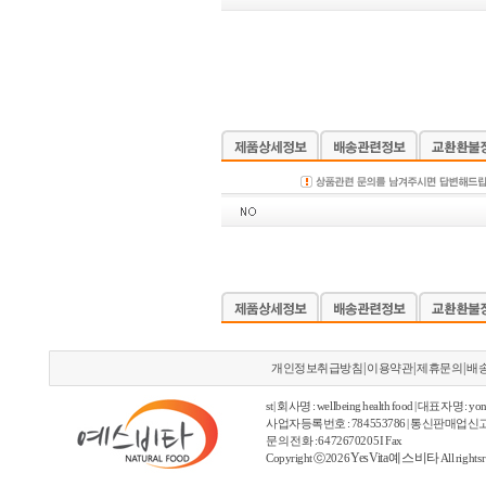
|
|
|
개인정보취급방침
이용약관
제휴문의
배
st | 회사명 : wellbeing health food | 대표자명 : yon
사업자등록번호 : 784553786 | 통신판매업신고
문의 전화 : 6472670205 I Fax
YesVita 예스비타
Copyright ⓒ2026
All rights 