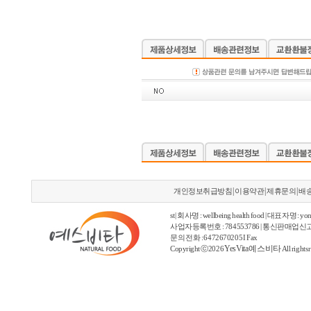
|
|
|
개인정보취급방침
이용약관
제휴문의
배
st | 회사명 : wellbeing health food | 대표자명 : yon
사업자등록번호 : 784553786 | 통신판매업신고
문의 전화 : 6472670205 I Fax
YesVita 예스비타
Copyright ⓒ2026
All rights 