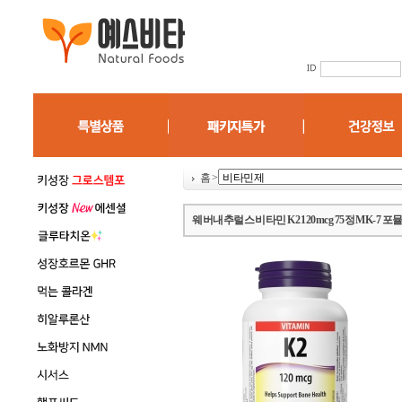
홈
>
웨버내추럴스 비타민 K2 120mcg 75정 MK-7 포