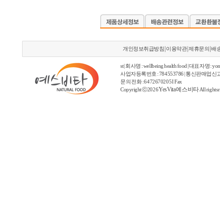
|
|
|
개인정보취급방침
이용약관
제휴문의
배
st | 회사명 : wellbeing health food | 대표자명 : yon
사업자등록번호 : 784553786 | 통신판매업신고
문의 전화 : 6472670205 I Fax
YesVita 예스비타
Copyright ⓒ2026
All rights 