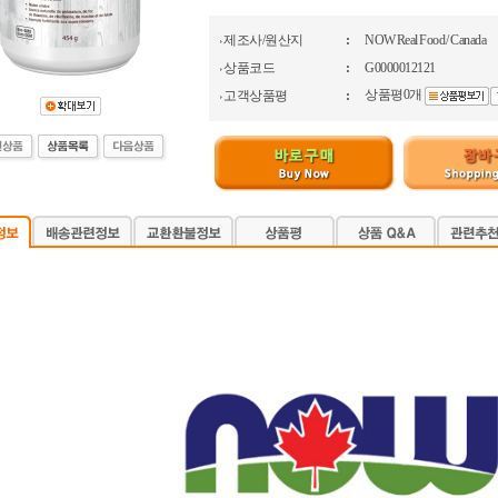
제조사/원산지
:
NOW Real Food / Canada
상품코드
:
G0000012121
상품평0개
고객상품평
: