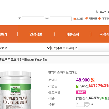
>
 맥주효모 파우더 Brewers Yeast 454g
면역력,소화작용,암예방
48,900
원
판매가
:
적립금
:
2,445 원
할인쿠폰
:
배송비
:
[기본정책]
5,000원
EA
수량
: