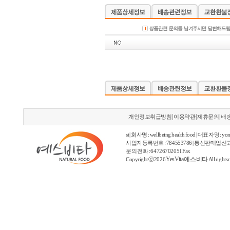
|
|
|
개인정보취급방침
이용약관
제휴문의
배
st | 회사명 : wellbeing health food | 대표자명 : yon
사업자등록번호 : 784553786 | 통신판매업신고
문의 전화 : 6472670205 I Fax
YesVita 예스비타
Copyright ⓒ2026
All rights 