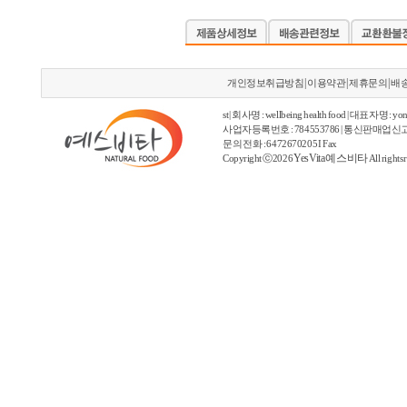
|
|
|
개인정보취급방침
이용약관
제휴문의
배
st | 회사명 : wellbeing health food | 대표자명 : yon
사업자등록번호 : 784553786 | 통신판매업신고
문의 전화 : 6472670205 I Fax
YesVita 예스비타
Copyright ⓒ2026
All rights 