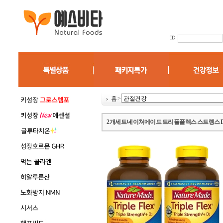
홈
>
2개세트 네이쳐메이드 트리플플렉스 스트렝스 D3