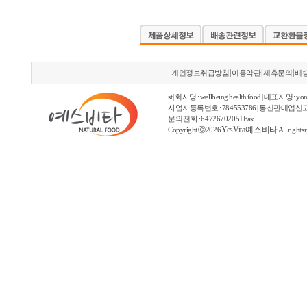
|
|
|
개인정보취급방침
이용약관
제휴문의
배
st | 회사명 : wellbeing health food | 대표자명 : yon
사업자등록번호 : 784553786 | 통신판매업신고
문의 전화 : 6472670205 I Fax
YesVita 예스비타
Copyright ⓒ2026
All rights 