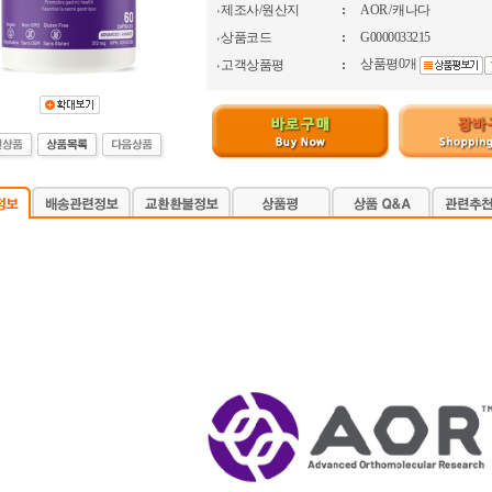
제조사/원산지
:
AOR / 캐나다
상품코드
:
G0000033215
상품평0개
고객상품평
: