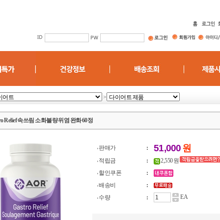
>
tro Relief 속쓰림 소화불량 위염 완화 60정
51,000
원
판매가
:
적립금
:
2,550 원
할인쿠폰
:
배송비
:
EA
수량
: