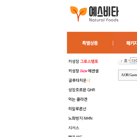
홈
>
AOR Gas