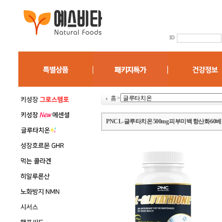
홈
>
PNC L-글루타치온 500mg 피부미백 항산화 6