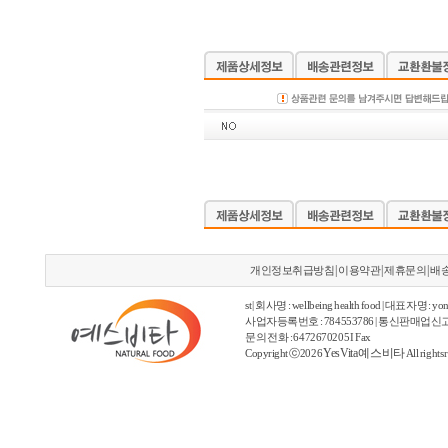
|
|
|
개인정보취급방침
이용약관
제휴문의
배
st | 회사명 : wellbeing health food | 대표자명 : yon
사업자등록번호 : 784553786 | 통신판매업신고
문의 전화 : 6472670205 I Fax
YesVita 예스비타
Copyright ⓒ2026
All rights 