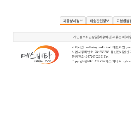
|
|
|
개인정보취급방침
이용약관
제휴문의
배
st | 회사명 : wellbeing health food | 대표자명 : yon
사업자등록번호 : 784553786 | 통신판매업신고
문의 전화 : 6472670205 I Fax
YesVita 예스비타
Copyright ⓒ2026
All rights 