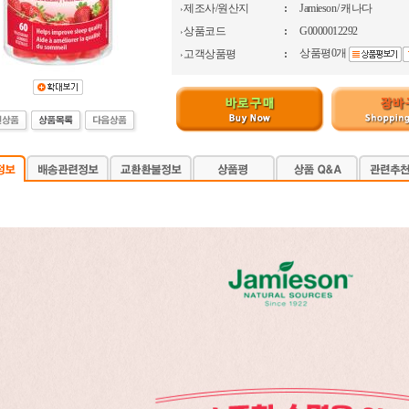
제조사/원산지
:
Jamieson / 캐나다
상품코드
:
G0000012292
상품평0개
고객상품평
: