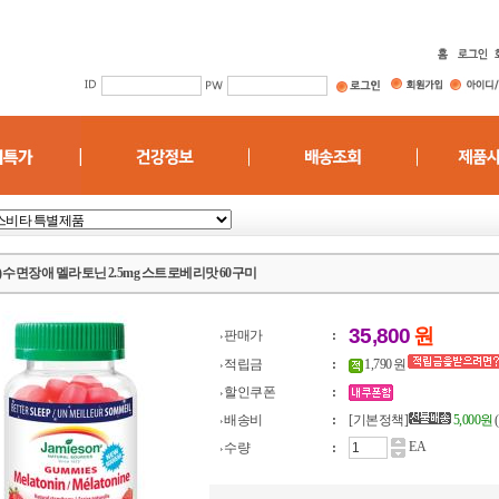
 수면장애 멜라토닌 2.5mg 스트로베리맛 60구미
35,800
원
판매가
:
적립금
:
1,790 원
할인쿠폰
:
배송비
:
[기본정책]
5,000원
EA
수량
: