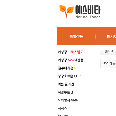
홈
>
(자미에슨)