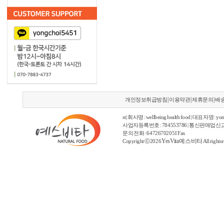
|
|
|
개인정보취급방침
이용약관
제휴문의
배
st | 회사명 : wellbeing health food | 대표자명 : yon
사업자등록번호 : 784553786 | 통신판매업신고
문의 전화 : 6472670205 I Fax
YesVita 예스비타
Copyright ⓒ2026
All rights 