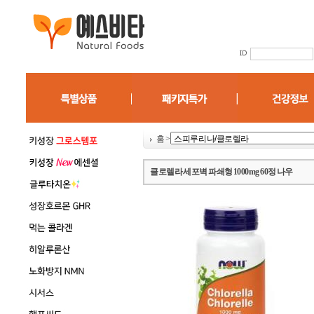
홈
>
클로렐라 세포벽 파쇄형 1000mg 60정 나우