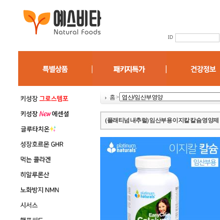
홈
>
(플래티넘 내추럴) 임산부용 이지칼 칼슘 영양제 