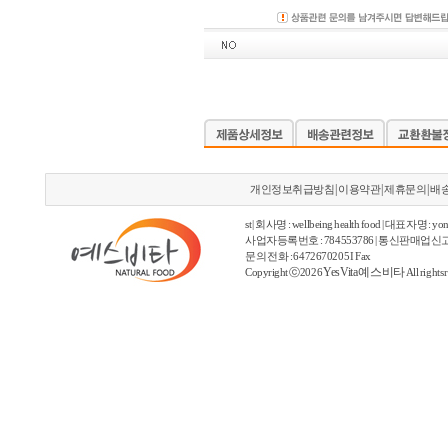
|
|
|
개인정보취급방침
이용약관
제휴문의
배
st | 회사명 : wellbeing health food | 대표자명 : yon
사업자등록번호 : 784553786 | 통신판매업신고
문의 전화 : 6472670205 I Fax
YesVita 예스비타
Copyright ⓒ2026
All rights 