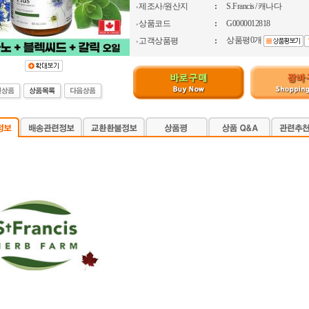
제조사/원산지
:
S.Francis / 캐나다
상품코드
:
G0000012818
상품평0개
고객상품평
: