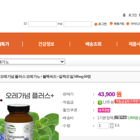
ncis) 오레가넘 플러스 오레가노+블랙씨드+갈릭오일 500mg 60정
43,900
원
판매가
:
적립금
:
2,195 원
할인쿠폰
:
배송비
:
[기본정책]
5,000원
EA
수량
: