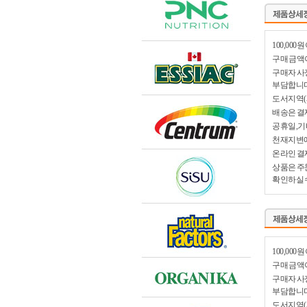
100,00
구매 금액이
구매자 사
부담합니다
도서지역(
배송은 결
공휴일,기
천재지변에
온라인 결
상품은 주
확인하실 
100,00
구매 금액이
구매자 사
부담합니다
도서지역(