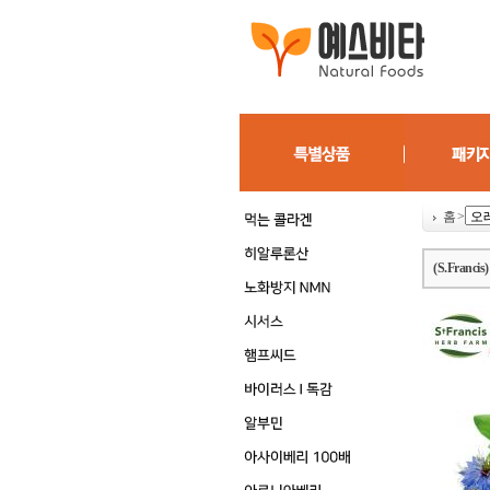
홈
>
(S.Fra