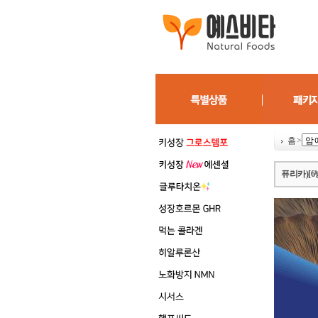
홈
>
퓨리카)[6