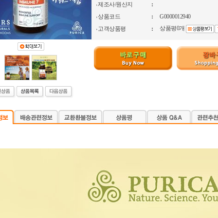
제조사/원산지
:
상품코드
:
G0000012940
상품평0개
고객상품평
: