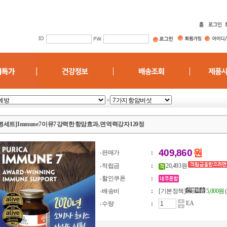
>
병세트] Immune7 이뮤7 강력한 항암효과, 면역력강자 120정
409,860
원
판매가
:
적립금
:
20,493 원
할인쿠폰
:
배송비
:
[기본정책]
5,000원
EA
수량
: