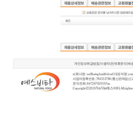
|
|
|
개인정보취급방침
이용약관
제휴문의
배
st | 회사명 : wellbeing health food | 대표자명 : yon
사업자등록번호 : 784553786 | 통신판매업신고
문의 전화 : 6472670205 I Fax
YesVita 예스비타
Copyright ⓒ2026
All rights 