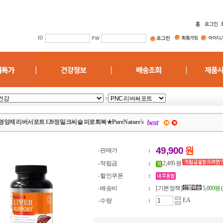
>
영양제 리버서포트 120정 밀크씨슬 피로회복★Pure Nature's
49,900
원
판매가
:
적립금
:
2,495 원
할인쿠폰
:
배송비
:
[기본정책]
5,000원
EA
수량
: