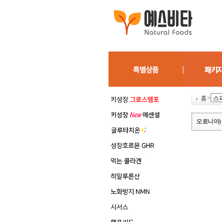
홈
>
오로니아) 