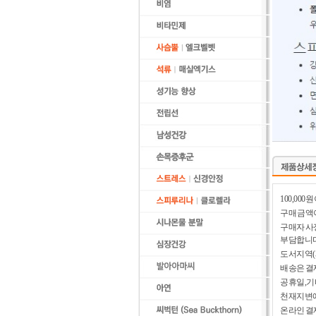
100,00
구매 금액이
구매자 사
부담합니다
도서지역(
배송은 결
공휴일,기
천재지변에
온라인 결