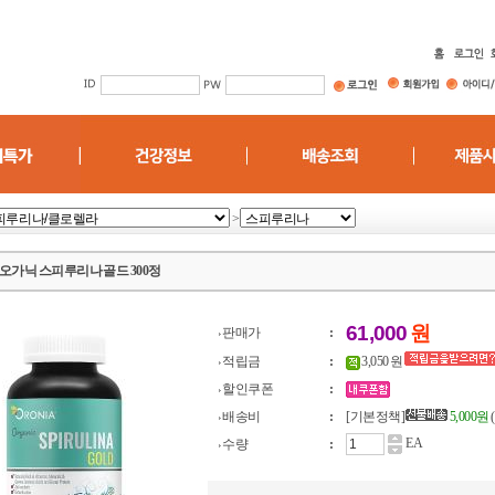
>
오가닉 스피루리나 골드 300정
61,000
원
판매가
:
적립금
:
3,050 원
할인쿠폰
:
배송비
:
[기본정책]
5,000원
EA
수량
: