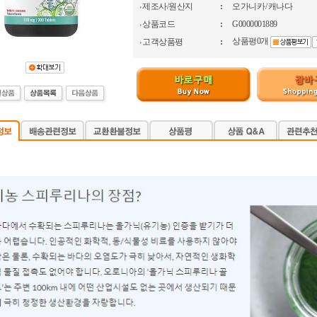
제조사/원산지
:
오가니카 / 캐나다
상품코드
:
G0000001889
상품평0개
고객상품평
: