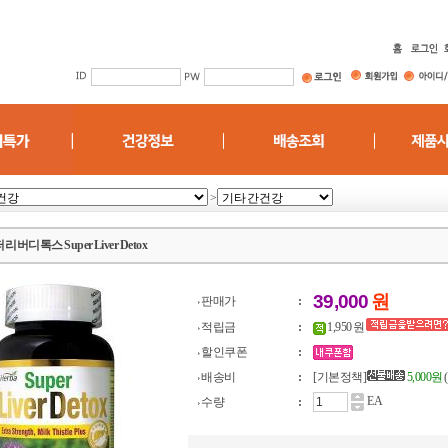
>
 리버디톡스 Super Liver Detox
39,000
원
판매가
:
적립금
:
1,950 원
할인쿠폰
:
배송비
:
[기본정책]
5,000원
EA
수량
: