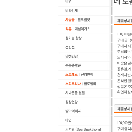
데 도
100,00
구매 금액이
구매자 사
부담합니다
도서지역(
배송은 결
공휴일,기
천재지변에
온라인 결
상품은 주
확인하실 
100,00
구매 금액이