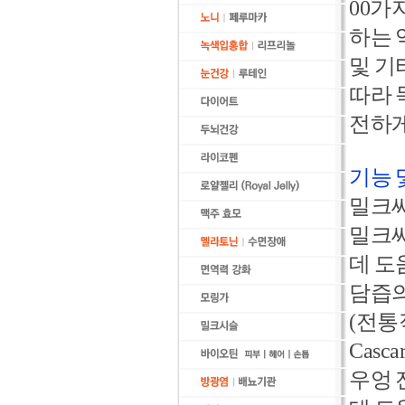
00가
하는 
및 기
따라 
전하게
기능 
밀크씨
밀크씨
데 도
담즙의
(전통
Cas
우엉 