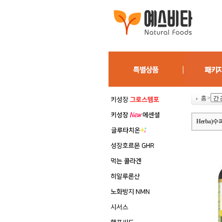
홈
>
Herba)수퍼