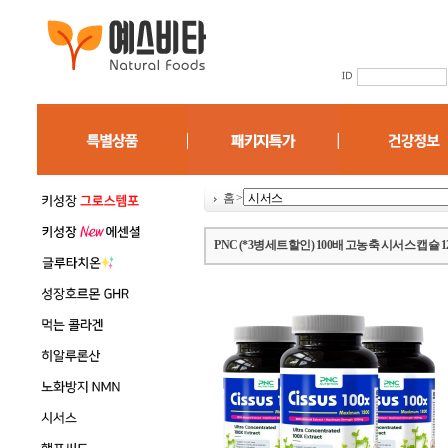
홈
>
PNC (*3병세트할인) 100배 고농축 시서스 캡슐