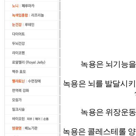
녹용
은 뇌기능을
녹용
은 뇌를 발달시키
녹용
은 위장운동
녹용
은 콜레스테롤 양