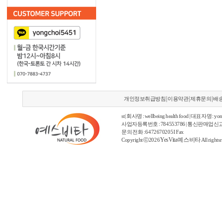
|
|
|
개인정보취급방침
이용약관
제휴문의
배
st | 회사명 : wellbeing health food | 대표자명 : yon
사업자등록번호 : 784553786 | 통신판매업신고
문의 전화 : 6472670205 I Fax
YesVita 예스비타
Copyright ⓒ2026
All rights 