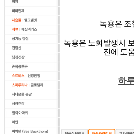
녹용
은 조
녹용
은 노화발생시 
진에 도
하루