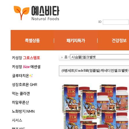
홈
>
(6병세트) Uncle Bill (엉클빌) 캐네디언 엘크 벨벳 