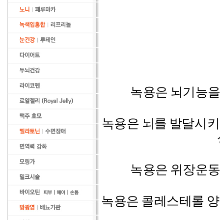
녹용
은 뇌기능을
녹용
은 뇌를 발달시키
녹용
은 위장운동
녹용
은 콜레스테롤 양