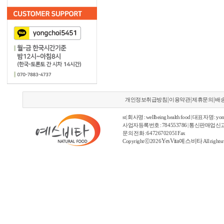
|
|
|
개인정보취급방침
이용약관
제휴문의
배
st | 회사명 : wellbeing health food | 대표자명 : yon
사업자등록번호 : 784553786 | 통신판매업신고
문의 전화 : 6472670205 I Fax
YesVita 예스비타
Copyright ⓒ2026
All rights 