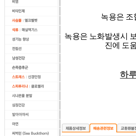
녹용
은 조
녹용
은 노화발생시 
진에 도
하루