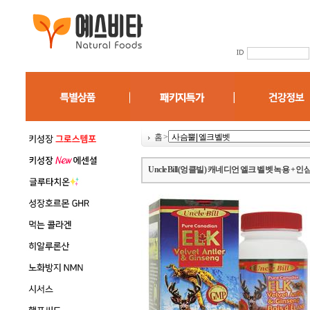
홈
>
Uncle Bill(엉클빌) 캐네디언 엘크 벨벳 녹용 + 인삼 