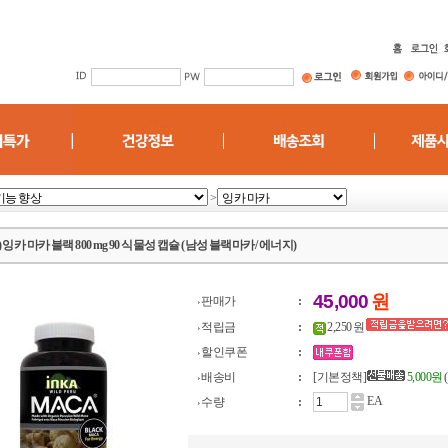
>
잉카 마카 블랙 800 mg 90 식물성 캡슐 (남성 블랙마카/ 에너지)
45,000
원
판매가
:
적립금
:
2,250 원
할인쿠폰
:
배송비
:
[기본정책]
5,000원
EA
수량
: