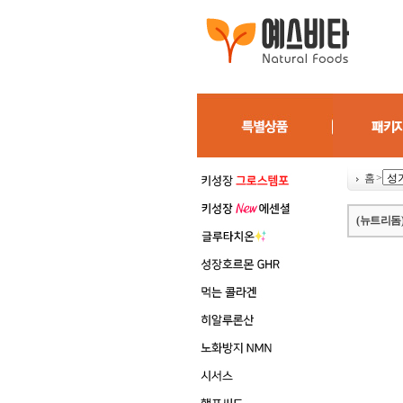
홈
>
(뉴트리돔) 