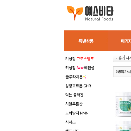
홈
>
6병특가 시