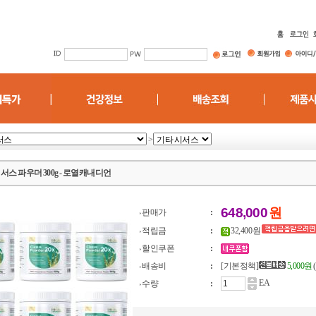
>
서스 파우더 300g - 로열캐내디언
648,000
원
판매가
:
적립금
:
32,400 원
할인쿠폰
:
배송비
:
[기본정책]
5,000원
EA
수량
: