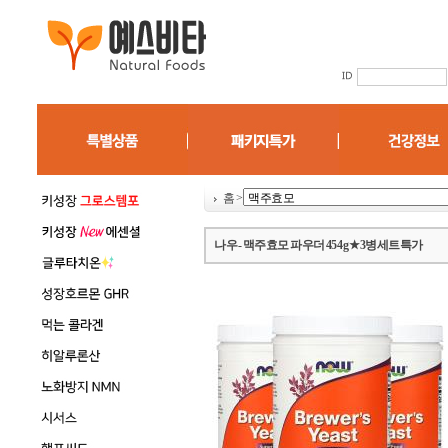
홈
>
나우 - 맥주효모 파우더 454g ★3병세트특가